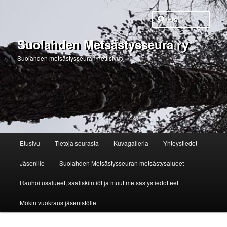
Etsi
Suolahden Metsästysseura ry
Suolahden metsästysseuran nettisivut
Päävalikko
Etusivu
Tietoja seurasta
Kuvagalleria
Yhteystiedot
Siirry
Jäsenille
Suolahden Metsästysseuran metsästysalueet
sisältöön
Rauhoitusalueet, saaliskiintiöt ja muut metsästystiedotteet
Mökin vuokraus jäsenistölle