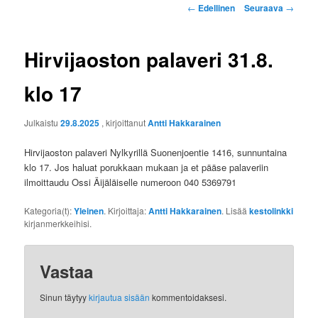
Artikkelien
←
Edellinen
Seuraava
→
selaus
Hirvijaoston palaveri 31.8.
klo 17
Julkaistu
29.8.2025
, kirjoittanut
Antti Hakkarainen
Hirvijaoston palaveri Nylkyrillä Suonenjoentie 1416, sunnuntaina
klo 17. Jos haluat porukkaan mukaan ja et pääse palaveriin
ilmoittaudu Ossi Äijäläiselle numeroon 040 5369791
Kategoria(t):
Yleinen
. Kirjoittaja:
Antti Hakkarainen
. Lisää
kestolinkki
kirjanmerkkeihisi.
Vastaa
Sinun täytyy
kirjautua sisään
kommentoidaksesi.