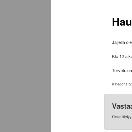
Hau
Jäljellä o
Klo 12 alk
Tervetulo
Kategoria(t)
Vasta
Sinun täyty