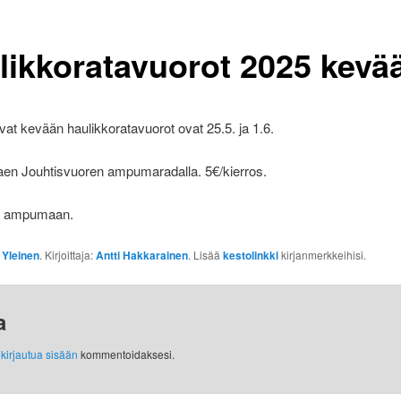
likkoratavuorot 2025 kevää
levat kevään haulikkoratavuorot ovat 25.5. ja 1.6.
aen Jouhtisvuoren ampumaradalla. 5€/kierros.
a ampumaan.
:
Yleinen
. Kirjoittaja:
Antti Hakkarainen
. Lisää
kestolinkki
kirjanmerkkeihisi.
a
y
kirjautua sisään
kommentoidaksesi.