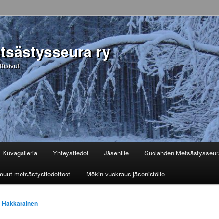
tsästysseura ry
isivut
Kuvagalleria
Yhteystiedot
Jäsenille
Suolahden Metsästysseur
a muut metsästystiedotteet
Mökin vuokraus jäsenistölle
i Hakkarainen