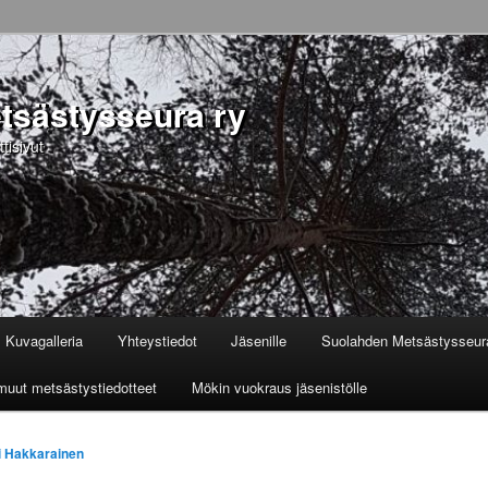
tsästysseura ry
isivut
Kuvagalleria
Yhteystiedot
Jäsenille
Suolahden Metsästysseur
a muut metsästystiedotteet
Mökin vuokraus jäsenistölle
i Hakkarainen