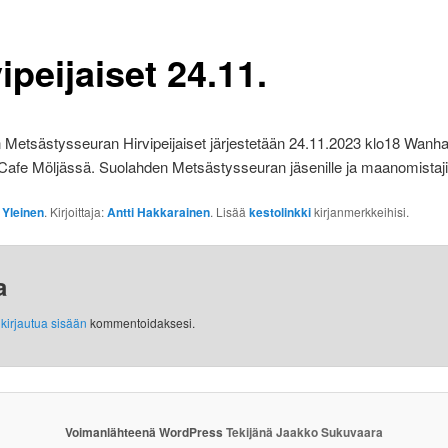
ipeijaiset 24.11.
Metsästysseuran Hirvipeijaiset järjestetään 24.11.2023 klo18 Wanha
afe Möljässä. Suolahden Metsästysseuran jäsenille ja maanomistajil
:
Yleinen
. Kirjoittaja:
Antti Hakkarainen
. Lisää
kestolinkki
kirjanmerkkeihisi.
a
y
kirjautua sisään
kommentoidaksesi.
Voimanlähteenä WordPress
Tekijänä Jaakko Sukuvaara