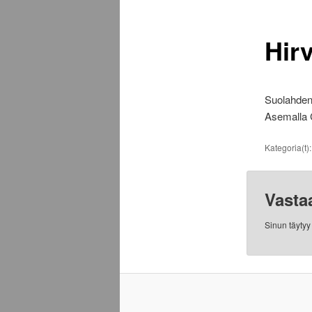
Hirv
Suolahden 
Asemalla C
Kategoria(t)
Vasta
Sinun täyty