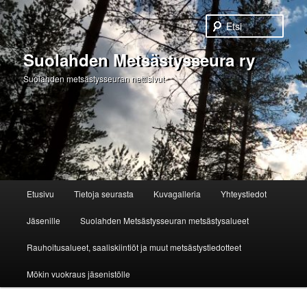
Etsi
Suolahden Metsästysseura ry
Suolahden metsästysseuran nettisivut
Päävalikko
Etusivu
Tietoja seurasta
Kuvagalleria
Yhteystiedot
Siirry
Jäsenille
Suolahden Metsästysseuran metsästysalueet
sisältöön
Rauhoitusalueet, saaliskiintiöt ja muut metsästystiedotteet
Mökin vuokraus jäsenistölle