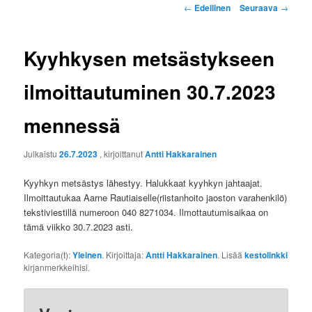
Artikkelien
←
Edellinen
Seuraava
→
selaus
Kyyhkysen metsästykseen
ilmoittautuminen 30.7.2023
mennessä
Julkaistu
26.7.2023
, kirjoittanut
Antti Hakkarainen
Kyyhkyn metsästys lähestyy. Halukkaat kyyhkyn jahtaajat.
Ilmoittautukaa Aarne Rautiaiselle(riistanhoito jaoston varahenkilö)
tekstiviestillä numeroon 040 8271034. Ilmottautumisaikaa on
tämä viikko 30.7.2023 asti.
Kategoria(t):
Yleinen
. Kirjoittaja:
Antti Hakkarainen
. Lisää
kestolinkki
kirjanmerkkeihisi.