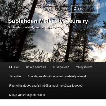
Etsi
Suolahden Metsästysseura ry
Suolahden metsästysseuran nettisivut
Päävalikko
Etusivu
Tietoja seurasta
Kuvagalleria
Yhteystiedot
Siirry
Jäsenille
Suolahden Metsästysseuran metsästysalueet
sisältöön
Rauhoitusalueet, saaliskiintiöt ja muut metsästystiedotteet
Mökin vuokraus jäsenistölle