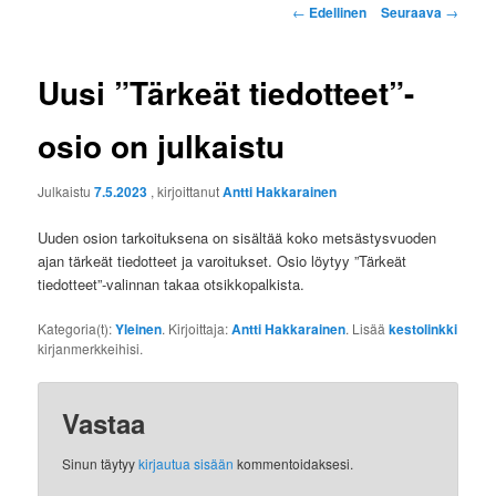
Artikkelien
←
Edellinen
Seuraava
→
selaus
Uusi ”Tärkeät tiedotteet”-
osio on julkaistu
Julkaistu
7.5.2023
, kirjoittanut
Antti Hakkarainen
Uuden osion tarkoituksena on sisältää koko metsästysvuoden
ajan tärkeät tiedotteet ja varoitukset. Osio löytyy ”Tärkeät
tiedotteet”-valinnan takaa otsikkopalkista.
Kategoria(t):
Yleinen
. Kirjoittaja:
Antti Hakkarainen
. Lisää
kestolinkki
kirjanmerkkeihisi.
Vastaa
Sinun täytyy
kirjautua sisään
kommentoidaksesi.