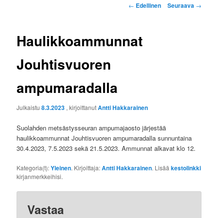
Artikkelien
←
Edellinen
Seuraava
→
selaus
Haulikkoammunnat
Jouhtisvuoren
ampumaradalla
Julkaistu
8.3.2023
, kirjoittanut
Antti Hakkarainen
Suolahden metsästysseuran ampumajaosto järjestää
haulikkoammunnat Jouhtisvuoren ampumaradalla sunnuntaina
30.4.2023, 7.5.2023 sekä 21.5.2023. Ammunnat alkavat klo 12.
Kategoria(t):
Yleinen
. Kirjoittaja:
Antti Hakkarainen
. Lisää
kestolinkki
kirjanmerkkeihisi.
Vastaa