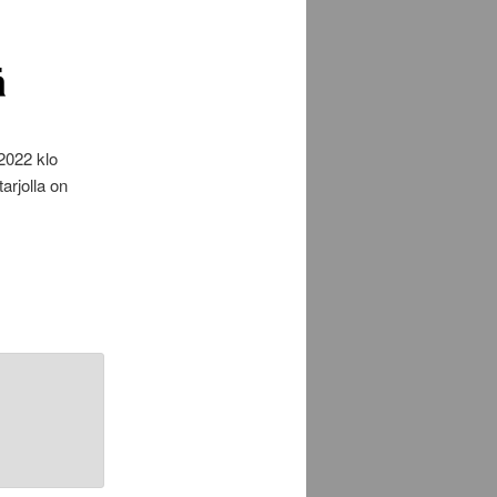
ä
2022 klo
arjolla on