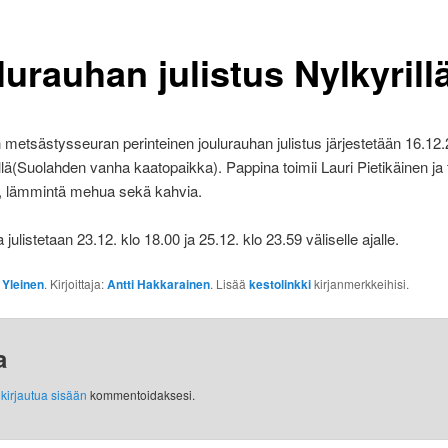
urauhan julistus Nylkyrill
metsästysseuran perinteinen joulurauhan julistus järjestetään 16.12.
llä(Suolahden vanha kaatopaikka). Pappina toimii Lauri Pietikäinen ja t
 lämmintä mehua sekä kahvia.
julistetaan 23.12. klo 18.00 ja 25.12. klo 23.59 väliselle ajalle.
:
Yleinen
. Kirjoittaja:
Antti Hakkarainen
. Lisää
kestolinkki
kirjanmerkkeihisi.
a
y
kirjautua sisään
kommentoidaksesi.