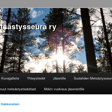
tsästysseura ry
isivut
Kuvagalleria
Yhteystiedot
Jäsenille
Suolahden Metsästysseur
a muut metsästystiedotteet
Mökin vuokraus jäsenistölle
i Hakkarainen