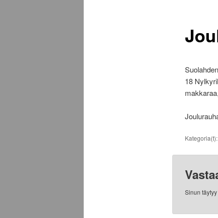
Joul
Suolahden 
18 Nylkyri
makkaraa,
Joulurauha 
Kategoria(t)
Vasta
Sinun täyty