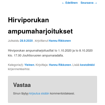
Artikkelien
←
Edellinen
Seuraava
→
selaus
Hirviporukan
ampumaharjoitukset
Julkaistu
28.9.2020
, kirjoittanut
Hannu Rikkonen
Hirviporukan ampumaharjoitusillat to 1.10.2020 ja to 8.10.2020
klo. 17.00 Jouhtisvuoren ampumaradalla.
Kategoria(t):
Yleinen
. Kirjoittaja:
Hannu Rikkonen
. Lisää
kestolinkki
kirjanmerkkeihisi.
Vastaa
Sinun täytyy
kirjautua sisään
kommentoidaksesi.