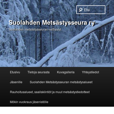
Etsi
Suolahden Metsästysseura ry
Suolahden metsästysseuran nettisivut
Päävalikko
Etusivu
Tietoja seurasta
Kuvagalleria
Yhteystiedot
Siirry
Jäsenille
Suolahden Metsästysseuran metsästysalueet
sisältöön
Rauhoitusalueet, saaliskiintiöt ja muut metsästystiedotteet
Mökin vuokraus jäsenistölle