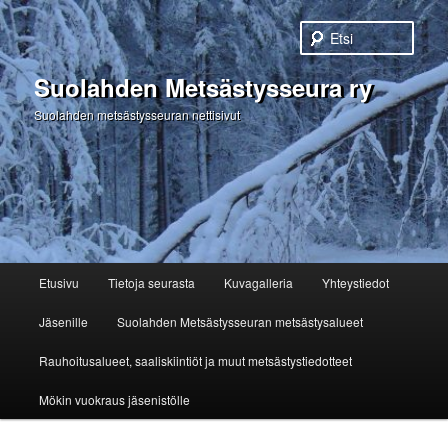
Etsi
Suolahden Metsästysseura ry
Suolahden metsästysseuran nettisivut
Päävalikko
Etusivu
Tietoja seurasta
Kuvagalleria
Yhteystiedot
Siirry
Jäsenille
Suolahden Metsästysseuran metsästysalueet
sisältöön
Rauhoitusalueet, saaliskiintiöt ja muut metsästystiedotteet
Mökin vuokraus jäsenistölle